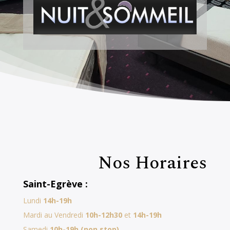
Nos Horaires
Saint-Egrève :
Lundi
14h-19h
Mardi au Vendredi
10h-12h30
et
14h-19h
Samedi
10h-19h (non stop)